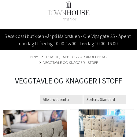
Besøk oss i butikken vår på Majorstuen - Ole Vigs gate 25 - Åpent
mandag til fredag 10.00-18.00 - Lørdag 10.00-16.00
Hjem
TEKSTIL, TAPET OG GARDINOPPHENG
VEGGTAVLE OG KNAGGER I STOFF
VEGGTAVLE OG KNAGGER I STOFF