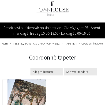
Besøk oss i butikken vår på Majorstuen - Ole Vigs gate 25 - Åpent
mandag til fredag 10.00-18.00 - Lørdag 10.00-16.00
Hjem
TEKSTIL, TAPET OG GARDINOPPHENG
TAPETER
Coordonnè tapeter
Coordonnè tapeter