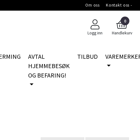
Om oss
Kontakt oss -
0
Logg inn
Handlekurv
ERMING
AVTAL
TILBUD
VAREMERKE
HJEMMEBESØK
OG BEFARING!