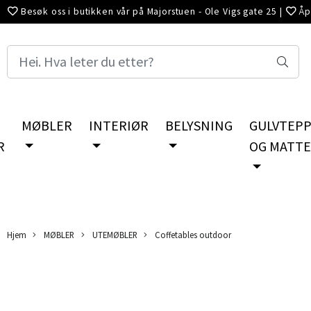
Besøk oss i butikken vår på Majorstuen - Ole Vigs gate 25
|
Åp
- Lørdag 10.00-16.00
MØBLER
INTERIØR
BELYSNING
GULVTEP
R
OG MATT
Hjem
MØBLER
UTEMØBLER
Coffetables outdoor