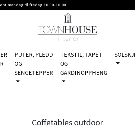
ent mandag til fredag 10.00-18.00
PER
PUTER, PLEDD
TEKSTIL, TAPET
SOLSKJ
ER
OG
OG
SENGETEPPER
GARDINOPPHENG
Coffetables outdoor