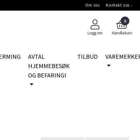
Om oss
Kontakt oss -
0
Logg inn
Handlekurv
ERMING
AVTAL
TILBUD
VAREMERKE
HJEMMEBESØK
OG BEFARING!