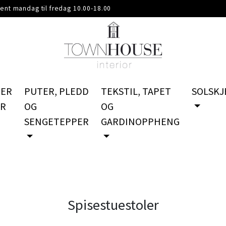
ent mandag til fredag 10.00-18.00
PER
PUTER, PLEDD
TEKSTIL, TAPET
SOLSKJ
ER
OG
OG
SENGETEPPER
GARDINOPPHENG
Spisestuestoler