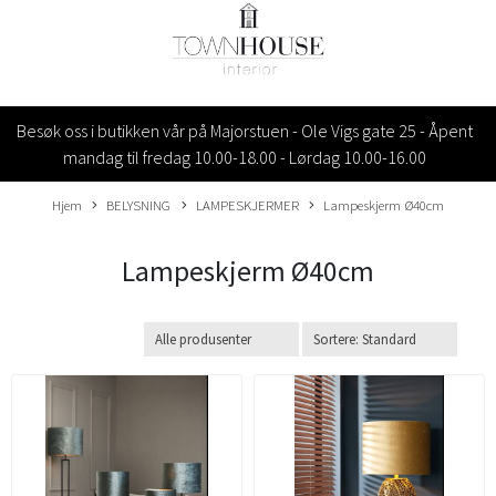
Besøk oss i butikken vår på Majorstuen - Ole Vigs gate 25 - Åpent
mandag til fredag 10.00-18.00 - Lørdag 10.00-16.00
Hjem
BELYSNING
LAMPESKJERMER
Lampeskjerm Ø40cm
Lampeskjerm Ø40cm