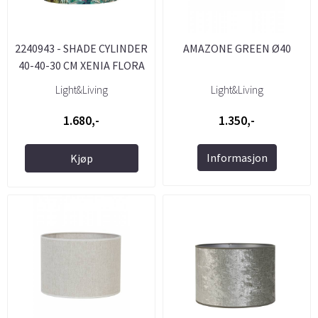
2240943 - SHADE CYLINDER
AMAZONE GREEN Ø40
40-40-30 CM XENIA FLORA
...
Light&Living
Light&Living
1.680,-
1.350,-
Informasjon
Kjøp