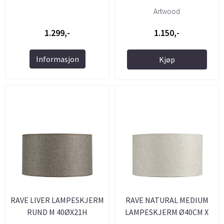
Ø40CM
Artwood
1.299,-
1.150,-
Informasjon
Kjøp
RAVE LIVER LAMPESKJERM
RAVE NATURAL MEDIUM
RUND M 40ØX21H
LAMPESKJERM Ø40CM X
21CM H