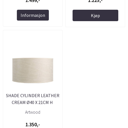
1.499,-
1.225,-
Informasjon
Kjøp
SHADE CYLINDER LEATHER
CREAM Ø40 X 21CM H
Artwood
1.350,-