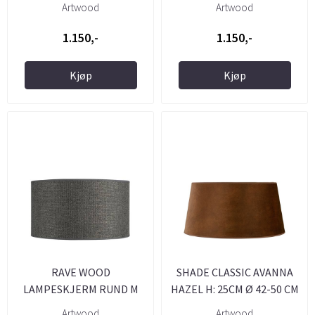
Artwood
Artwood
1.150,-
1.150,-
Kjøp
Kjøp
RAVE WOOD
SHADE CLASSIC AVANNA
LAMPESKJERM RUND M
HAZEL H: 25CM Ø 42-50 CM
40ØCM X 21 CM H
Artwood
Artwood