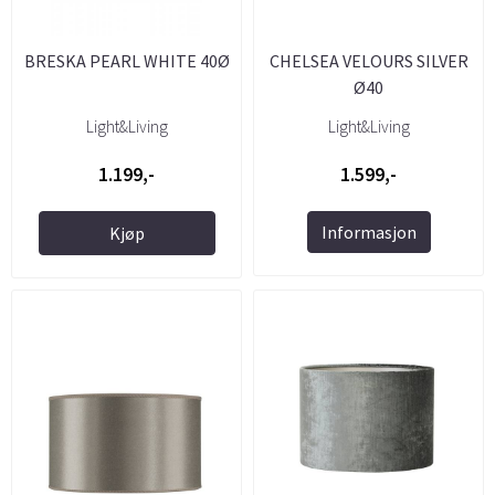
BRESKA PEARL WHITE 40Ø
CHELSEA VELOURS SILVER
Ø40
Light&Living
Light&Living
1.199,-
1.599,-
Informasjon
Kjøp