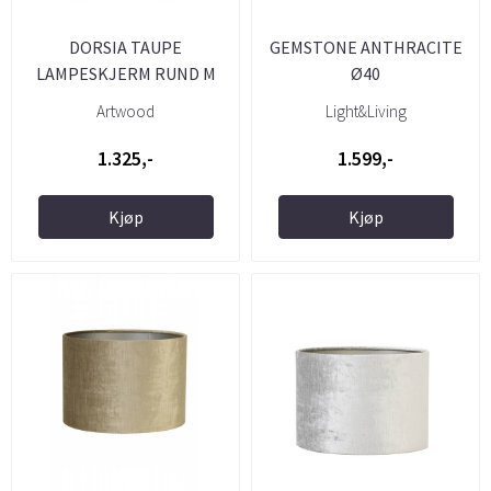
DORSIA TAUPE
GEMSTONE ANTHRACITE
LAMPESKJERM RUND M
Ø40
40ØCM
Artwood
Light&Living
1.325,-
1.599,-
Kjøp
Kjøp