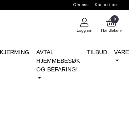
Om oss
Kontakt oss -
0
Logg inn
Handlekurv
KJERMING
AVTAL
TILBUD
VAR
HJEMMEBESØK
OG BEFARING!