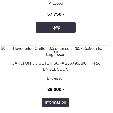
Artwood
67.750,-
Kjøp
CARLTON 3,5 SETER SOFA 265X95X90 H FRA
ENGLESSON
Englesson
38.600,-
Informasjon