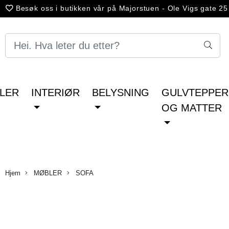
Besøk oss i butikken vår på Majorstuen - Ole Vigs gate 2
10.00-18.00 - Lørdag 10.00-16.00
LER
INTERIØR
BELYSNING
GULVTEPPER
OG MATTER
Hjem
MØBLER
SOFA