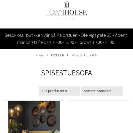
Besøk oss i butikken vår på Majorstuen - Ole Vigs gate 25 - Åpent
mandag til fredag 10.00-18.00 - Lørdag 10.00-16.00
Hjem
MØBLER
SPISESTUESOFA
SPISESTUESOFA